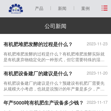
产品
新闻
案例
公司新闻
有机肥堆肥发酵的过程是什么？
2023-11-23
有机肥堆肥发酵的过程是什么？有机肥堆肥发酵实际就
是有机废弃物稳定化的一种形式，但它需要特殊的湿
度、通气条件和微生物以产生适宜的温度。一般认为这
个温度要高于45℃，保持这种高温可以使病原菌失活，
有机肥设备建厂的建议是什么？
2023-11-20
并杀死杂草种子。在合理堆肥后残留的有机物分解率较
低、相对稳定并易于被植物吸收，堆肥发酵后的有机肥
有机肥设备建厂的建议是什么？预建设有机肥厂需要先
臭味可以大
从规模大小考虑，也就是说预计的年产量是多少，产量
大小直接影响厂区的使用面积，和设备的安装布局。综
合来说需要注意以下几点：1、厂区选址尽量偏僻，交通
年产5000吨有机肥生产设备多少钱？
2023-11-17
方便，离原料供应地距离近。2、厂区的办公区应规划在