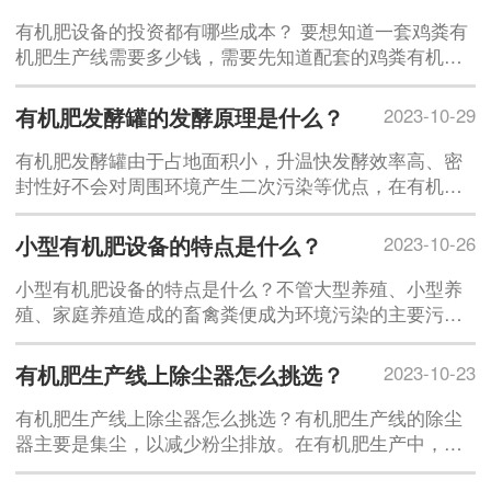
产工艺：有机肥的生产工艺直接影响产品的成分和质
量。应选择合适的发酵工艺，掌握发酵
有机肥设备的投资都有哪些成本？ 要想知道一套鸡粪有
机肥生产线需要多少钱，需要先知道配套的鸡粪有机肥
设备都有哪些：发酵翻堆机、自动配料机、粉碎机、混
合搅拌机、造粒机、烘干机、冷却机、筛分机、包膜
有机肥发酵罐的发酵原理是什么？
2023-10-29
机、包装设备、皮带输送机等。1、有机肥料生产设备投
资比较。在最初的肥料存
有机肥发酵罐由于占地面积小，升温快发酵效率高、密
封性好不会对周围环境产生二次污染等优点，在有机肥
市场上非常受欢迎。有些商家为了吸引客户，声称其生
产的有机肥发酵罐，只需要8个小时就能快速完成发酵，
小型有机肥设备的特点是什么？
2023-10-26
这可信吗？有机肥发酵罐的发酵原理是什么？有机肥的
发酵是将一定比例的堆肥基料和填充料混合，在适当的
小型有机肥设备的特点是什么？不管大型养殖、小型养
殖、家庭养殖造成的畜禽粪便成为环境污染的主要污染
源，相信大多养殖场的粪便处理成了养殖场的一大难
题，养殖场粪便么处理？尤其到了夏天，臭味熏天实在
有机肥生产线上除尘器怎么挑选？
2023-10-23
让人受不了。粪便对环境造成了许多方面问题：1、污染
空气。粪便堆积发酵后，会产生氨、硫化氢、甲基硫醇
有机肥生产线上除尘器怎么挑选？有机肥生产线的除尘
等有害
器主要是集尘，以减少粉尘排放。在有机肥生产中，一
般设置在有机肥生产线造粒后的干燥环节，除尘器是将