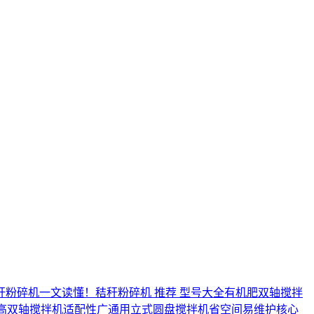
秆粉碎机
一文读懂！秸秆粉碎机 推荐 型号大全
有机肥双轴搅拌
高
双轴搅拌机
适配性广
通用
立式圆盘搅拌机
省空间
易维护
核心