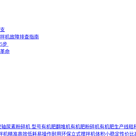
支
搅拌机故障排查指南
 ‌
革命
双轴尿素粉碎机 型号
有机肥翻堆机
有机肥粉碎机
有机肥生产线
秸
拌机
精准
高效
低耗
易操作
耐用
环保
立式搅拌机
体积小
稳定
性价比