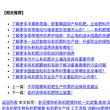
【相关推荐】
了解更多
羊粪新思路：配套果园自产有机肥，立省肥料开
了解更多
异常振动与噪音‌密封泄漏怎么办？——有机肥
了解更多
雨季搅拌机养护指南：防止电机进水短路的关键5步
了解更多
一站式智能化有机肥料生产线：升级农业的绿色
了解更多
扑粉机的适用场景有哪些？
了解更多
有机肥冷却机如何维护保养
了解更多
为什么有机肥对土壤改良具有重要作用
了解更多
有机肥翻抛机有助于解决畜禽粪便的污染问题
了解更多
圆盘造粒机在保养时需要注意哪些安全事项？
了解更多
有机肥在农业生产中主要起到什么作用？
上一篇：
不同规模有机肥生产所需的设施投资建议
下一篇：
如何选择有机肥除尘装置?
返回列表
本文标签：
卧式搅拌机
有机肥搅拌机
一文读懂 高效 
机
有机肥
生物有机肥
猪粪 有机肥生产线 工艺流程 详解
BB肥搅