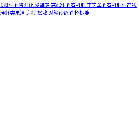
卡料
牛粪资源化 发酵罐 高端牛粪有机肥 工艺
羊粪有机肥生产线
标准
籽类果渣 造粒 松散 对辊设备 选择标准