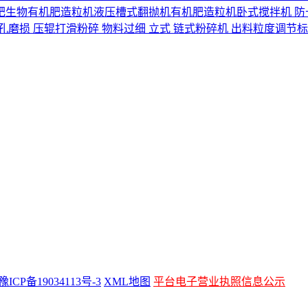
肥
生物有机肥造粒机
液压槽式翻抛机
有机肥造粒机
卧式搅拌机 防
孔磨损 压辊打滑
粉碎 物料过细 立式 链式粉碎机 出料粒度调节
豫ICP备19034113号-3
XML地图
平台电子营业执照信息公示