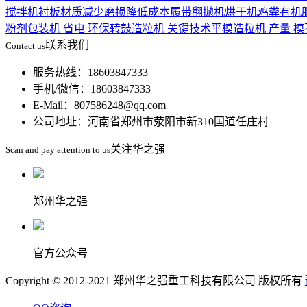
搅拌机衬板材质
减少磨损
降低成本
履带翻抛机
烘干机
鸡粪有机
粉剂包装机 省电 环保
转鼓造粒机 关键技术
平模造粒机 产量 模
联系我们
Contact us
服务热线：18603847333
手机/微信：18603847333
E-Mail：807586248@qq.com
公司地址：河南省郑州市荥阳市新310国道任庄村
关注华之强
Scan and pay attention to us
郑州华之强
官方公众号
Copyright © 2012-2021 郑州华之强重工科技有限公司 版权所有