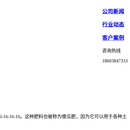
公司新闻
行业动态
客户案例
咨询热线
18603847333
-16-16-16。这种肥料也被称为傻瓜肥，因为它可以用于各种土