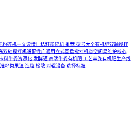
秆粉碎机
一文读懂！秸秆粉碎机 推荐 型号大全
有机肥双轴搅拌
高
双轴搅拌机
适配性广
通用
立式圆盘搅拌机
省空间
易维护
核心
卡料
牛粪资源化 发酵罐 高端牛粪有机肥 工艺
羊粪有机肥生产线
标准
籽类果渣 造粒 松散 对辊设备 选择标准