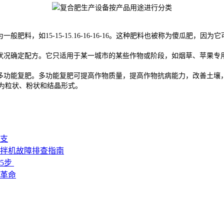
料，如15-15-15.16-16-16-16。这种肥料也被称为傻瓜肥
状况确定配方。它只适用于某一城市的某些作物或阶段，如烟草、苹果专
多功能复肥。多功能复肥可提高作物质量，提高作物抗病能力，改善土壤
为粒状、粉状和结晶形式。
支
搅拌机故障排查指南
 ‌
革命