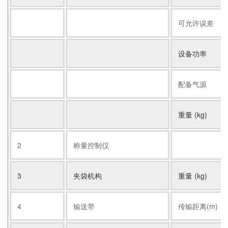
可允许误差
设备功率
配备气源
重量 (kg)
2
称量控制仪
3
夹袋机构
重量 (kg)
4
输送带
传输距离(m)