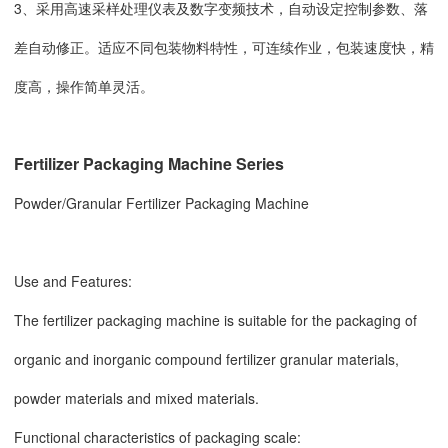
3、采用高速采样处理仪表及数字变频技术，自动设定控制参数、落
差自动修正。适应不同包装物料特性，可连续作业，包装速度快，精
度高，操作简单灵活。
Fertilizer Packaging Machine Series
Powder/Granular Fertilizer Packaging Machine
Use and Features:
The fertilizer packaging machine is suitable for the packaging of
organic and inorganic compound fertilizer granular materials,
powder materials and mixed materials.
Functional characteristics of packaging scale: