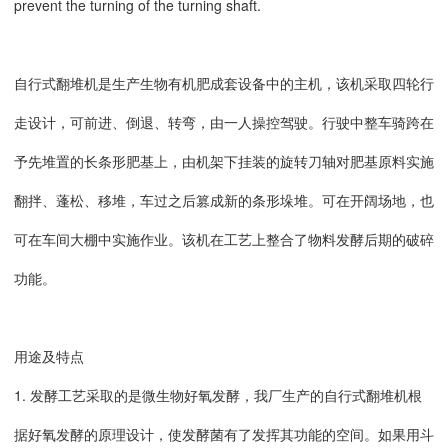
prevent the turning of the turning shaft.
自行式翻堆机是生产生物有机肥成套设备中的主机，该机采取四轮行
走设计，可前进、倒退、转弯，由一人操控驾驶。行驶中整车骑跨在
予先堆置的长条形肥基上，由机架下挂装的旋转刀轴对肥基原料实施
翻拌、蓬松、移堆，车过之后篡成新的条形垛堆。可在开阔场地，也
可在车间大棚中实施作业。该机在工艺上整合了物料发酵后期的破碎
功能。
用途及特点
1. 发酵工艺采取的是微生物好氧发酵，我厂生产的自行式翻堆机根
据好氧发酵的原理设计，使发酵菌有了发挥其功能的空间。如果用斗