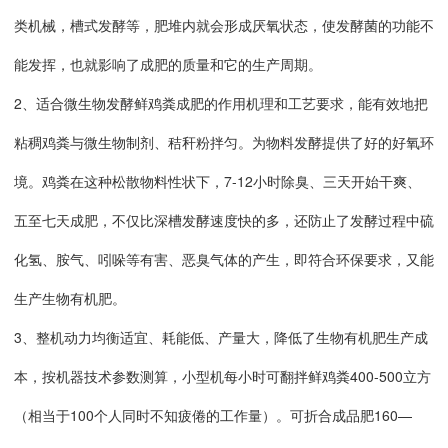
类机械，槽式发酵等，肥堆内就会形成厌氧状态，使发酵菌的功能不
能发挥，也就影响了成肥的质量和它的生产周期。
2、适合微生物发酵鲜鸡粪成肥的作用机理和工艺要求，能有效地把
粘稠鸡粪与微生物制剂、秸秆粉拌匀。为物料发酵提供了好的好氧环
境。鸡粪在这种松散物料性状下，7-12小时除臭、三天开始干爽、
五至七天成肥，不仅比深槽发酵速度快的多，还防止了发酵过程中硫
化氢、胺气、吲哚等有害、恶臭气体的产生，即符合环保要求，又能
生产生物有机肥。
3、整机动力均衡适宜、耗能低、产量大，降低了生物有机肥生产成
本，按机器技术参数测算，小型机每小时可翻拌鲜鸡粪400-500立方
（相当于100个人同时不知疲倦的工作量）。可折合成品肥160—