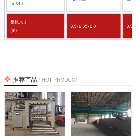
(m3/h)
整机尺寸
3.5×2.65×2.8
3.9×
(m)
推荐产品
/ HOT PRODUCT