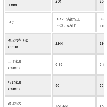
250
250
(mm)
R4120 涡轮增压
R4
动力
72马力柴油机
11
额定功率转速
2200
220
(r/min)
工作速度
6-18
6-18
(m/min)
行驶速度
50
50
(m/min)
处理能力
400-600
600-