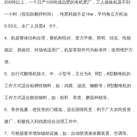
200吨以上，一个日产100吨成品肥的有机肥厂，工人操纵机器不到
一小时（指实际翻拌时间），吨肥耗能不足1kw，平均每立方耗油
0.03元。全厂人员需4、5个。
4、机器整体结构合理，整机刚性好、受力平衡、简明、结实、性能
稳定、易操控、对场地适用广，机架零部件均为标准件，使用维护方
便。
5、自行式翻堆机除大、中、小型号，又分为A、B型，A型翻堆机的
工作方式适合粘稠性物料，如：鸡粪、滤泥、糠醛等；B型翻堆机的
工作方式适合散状物料，如：秸秆、草类、蘑菇种植等。
6、售价低廉，使投资的门槛低，适合国情民意，利于广大农民投资
建厂，积极投入到鸡粪综合治理工作中。
7、可根据要求增加辅助设施，如：自动喷洒液体菌装置、空调等。